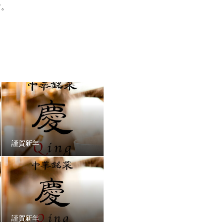
す。
謹賀新年
謹賀新年